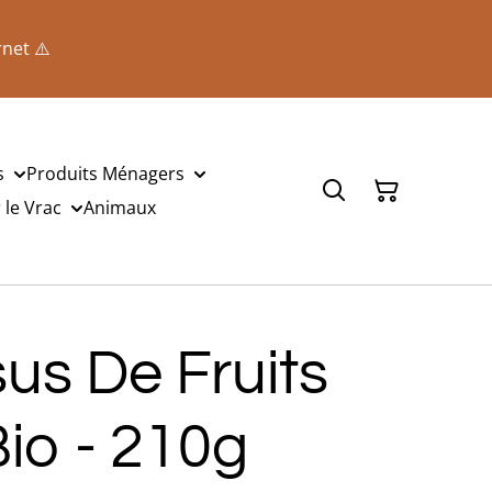
rnet ⚠️
s
Produits Ménagers
le Vrac
Animaux
us De Fruits
Bio - 210g