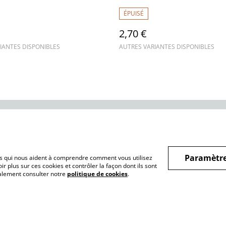
io - 20€/kg
ÉPUISÉ
2,70 €
IANTES DISPONIBLES
AUTRES VARIANTES DISPONIBLES
ntions légales
Conditions générales
Politique de
de vente
confidentialité
Paramètre
hiers qui nous aident à comprendre comment vous utilisez
r plus sur ces cookies et contrôler la façon dont ils sont
galement consulter notre
politique de cookies
.