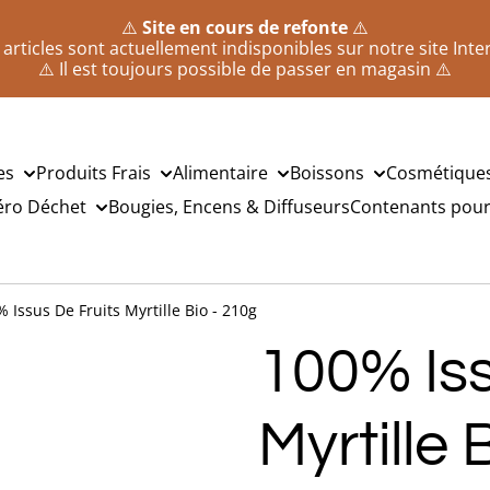
⚠️
Site en cours de refonte
⚠️
 articles sont actuellement indisponibles sur notre site Inte
⚠️ Il est toujours possible de passer en magasin ⚠️
es
Produits Frais
Alimentaire
Boissons
Cosmétique
éro Déchet
Bougies, Encens & Diffuseurs
Contenants pour 
 Issus De Fruits Myrtille Bio - 210g
100% Iss
Myrtille 