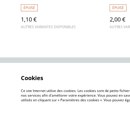
Vegan B
ÉPUISÉ
ÉPUISÉ
1,10 €
2,00 €
AUTRES VARIANTES DISPONIBLES
AUTRES VAR
Contactez-nous
Me
Cookies
Ce site Internet utilise des cookies. Les cookies sont de petits fic
nos services afin d'améliorer votre expérience. Vous pouvez en savoi
utilisés en cliquant sur « Paramètres des cookies ». Vous pouvez é
©
2026
Les Bocaux Garnis