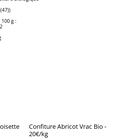
(47))
 100 g :
,2
g
oisette
Confiture Abricot Vrac Bio -
20€/kg