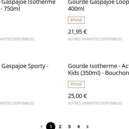
 Gaspajoe Isotherme
Gourde Gaspajoe Loop
- 750ml
400ml
ÉPUISÉ
21,95 €
IANTES DISPONIBLES
AUTRES VARIANTES DISPONIBLES
Gaspajoe Sporty -
Gourde Isotherme - Act
Kids (350ml) - Bouchon
Qwetch
ÉPUISÉ
25,00 €
IANTES DISPONIBLES
AUTRES VARIANTES DISPONIBLES
1
2
3
4