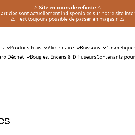
⚠️
Site en cours de refonte
⚠️
 articles sont actuellement indisponibles sur notre site Inte
⚠️ Il est toujours possible de passer en magasin ⚠️
es
Produits Frais
Alimentaire
Boissons
Cosmétique
éro Déchet
Bougies, Encens & Diffuseurs
Contenants pour 
es