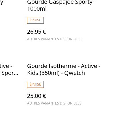
y -
Gourde Gaspajoe Sporty -
1000ml
ÉPUISÉ
26,95 €
AUTRES VARIANTES DISPONIBLES
ive -
Gourde Isotherme - Active -
 Sport -
Kids (350ml) - Qwetch
ÉPUISÉ
25,00 €
AUTRES VARIANTES DISPONIBLES