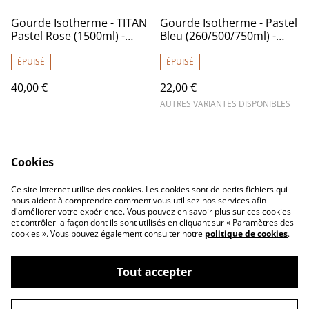
Gourde Isotherme - TITAN
Gourde Isotherme - Pastel
Pastel Rose (1500ml) -
Bleu (260/500/750ml) -
Qwetch
Qwetch
ÉPUISÉ
ÉPUISÉ
40,00 €
22,00 €
AUTRES VARIANTES DISPONIBLES
Cookies
Ce site Internet utilise des cookies. Les cookies sont de petits fichiers qui
nous aident à comprendre comment vous utilisez nos services afin
d'améliorer votre expérience. Vous pouvez en savoir plus sur ces cookies
Contactez-nous
Mentions légales
et contrôler la façon dont ils sont utilisés en cliquant sur « Paramètres des
Conditions générales
Politique de
cookies ». Vous pouvez également consulter notre
politique de cookies
.
de vente
confidentialité
Politique de cookies
Tout accepter