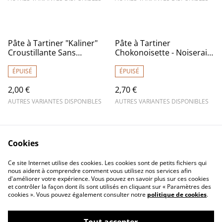
Pâte à Tartiner "Kaliner"
Pâte à Tartiner
Croustillante Sans
Chokonoisette - Noiseraie
Allergène & Vegan Bio -
Bio - 27€/kg
20€/kg
ÉPUISÉ
ÉPUISÉ
2,00 €
2,70 €
AUTRES VARIANTES DISPONIBLES
AUTRES VARIANTES DISPONIBLES
Cookies
Ce site Internet utilise des cookies. Les cookies sont de petits fichiers qui
nous aident à comprendre comment vous utilisez nos services afin
d'améliorer votre expérience. Vous pouvez en savoir plus sur ces cookies
Contactez-nous
Mentions légales
et contrôler la façon dont ils sont utilisés en cliquant sur « Paramètres des
Conditions générales
Politique de
cookies ». Vous pouvez également consulter notre
politique de cookies
.
de vente
confidentialité
Politique de cookies