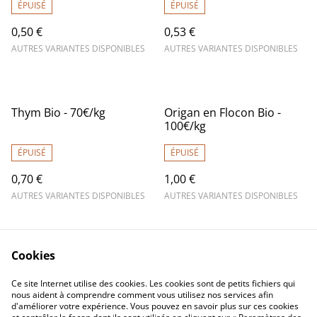
ÉPUISÉ
ÉPUISÉ
0,50 €
0,53 €
AUTRES VARIANTES DISPONIBLES
AUTRES VARIANTES DISPONIBLES
Thym Bio - 70€/kg
Origan en Flocon Bio -
100€/kg
ÉPUISÉ
ÉPUISÉ
0,70 €
1,00 €
AUTRES VARIANTES DISPONIBLES
AUTRES VARIANTES DISPONIBLES
Cookies
Ce site Internet utilise des cookies. Les cookies sont de petits fichiers qui
nous aident à comprendre comment vous utilisez nos services afin
d'améliorer votre expérience. Vous pouvez en savoir plus sur ces cookies
Contactez-nous
Mentions légales