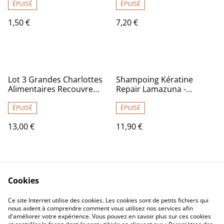
ÉPUISÉ
ÉPUISÉ
1,50 €
7,20 €
Lot 3 Grandes Charlottes
Shampoing Kératine
Alimentaires Recouvre
Repair Lamazuna -
Plat en Coton Bio
Cheveux abimés, secs ou
ternes
ÉPUISÉ
ÉPUISÉ
13,00 €
11,90 €
Cookies
Ce site Internet utilise des cookies. Les cookies sont de petits fichiers qui
nous aident à comprendre comment vous utilisez nos services afin
d'améliorer votre expérience. Vous pouvez en savoir plus sur ces cookies
Contactez-nous
Mentions légales