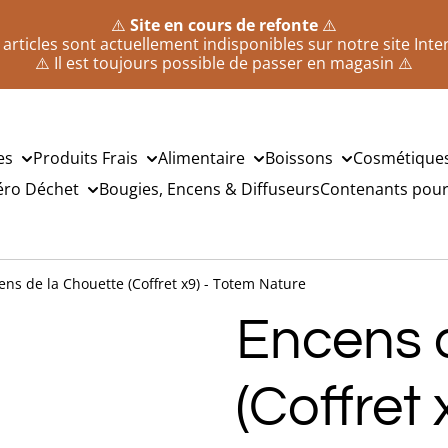
⚠️
Site en cours de refonte
⚠️
 articles sont actuellement indisponibles sur notre site Inte
⚠️ Il est toujours possible de passer en magasin ⚠️
es
Produits Frais
Alimentaire
Boissons
Cosmétique
éro Déchet
Bougies, Encens & Diffuseurs
Contenants pour 
ens de la Chouette (Coffret x9) - Totem Nature
Encens 
(Coffret 