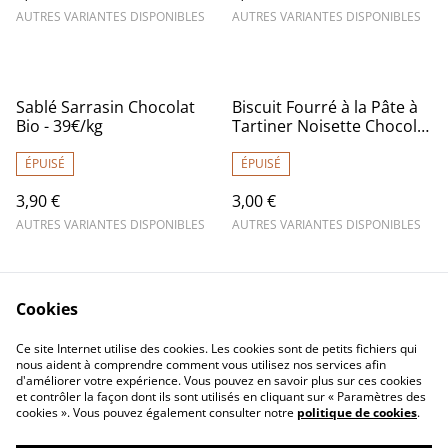
AUTRES VARIANTES DISPONIBLES
AUTRES VARIANTES DISPONIBLES
Sablé Sarrasin Chocolat
Biscuit Fourré à la Pâte à
Bio - 39€/kg
Tartiner Noisette Chocolat
Bio - 30€/kg
ÉPUISÉ
ÉPUISÉ
3,90 €
3,00 €
AUTRES VARIANTES DISPONIBLES
AUTRES VARIANTES DISPONIBLES
Cookies
Ce site Internet utilise des cookies. Les cookies sont de petits fichiers qui
nous aident à comprendre comment vous utilisez nos services afin
d'améliorer votre expérience. Vous pouvez en savoir plus sur ces cookies
Contactez-nous
Mentions légales
et contrôler la façon dont ils sont utilisés en cliquant sur « Paramètres des
Conditions générales
Politique de
cookies ». Vous pouvez également consulter notre
politique de cookies
.
de vente
confidentialité
Politique de cookies