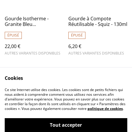
Gourde Isotherme -
Gourde à Compote
Granite Bleu
Réutilisable - Squiz - 130ml
(260/500/750ml) - Qwetch
ÉPUISÉ
ÉPUISÉ
22,00 €
6,20 €
AUTRES VARIANTES DISPONIBLES
AUTRES VARIANTES DISPONIBLES
Cookies
Ce site Internet utilise des cookies. Les cookies sont de petits fichiers qui
nous aident à comprendre comment vous utilisez nos services afin
d'améliorer votre expérience. Vous pouvez en savoir plus sur ces cookies
Contactez-nous
Mentions légales
et contrôler la façon dont ils sont utilisés en cliquant sur « Paramètres des
Conditions générales
Politique de
cookies ». Vous pouvez également consulter notre
politique de cookies
.
de vente
confidentialité
Politique de cookies
Tout accepter