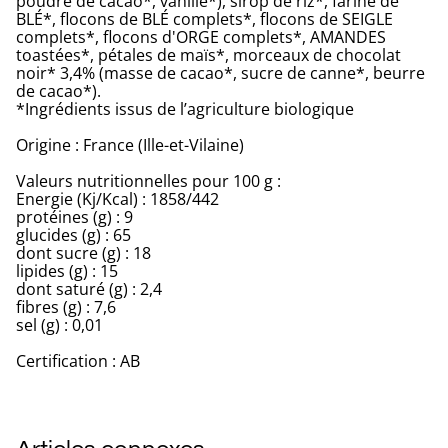
poudre de cacao*, vanille*), sirop de riz*, farine de
BLÉ*, flocons de BLÉ complets*, flocons de SEIGLE
complets*, flocons d'ORGE complets*, AMANDES
toastées*, pétales de maïs*, morceaux de chocolat
noir* 3,4% (masse de cacao*, sucre de canne*, beurre
de cacao*).
*Ingrédients issus de l’agriculture biologique
Origine : France (Ille-et-Vilaine)
Valeurs nutritionnelles pour 100 g :
Energie (Kj/Kcal) : 1858/442
protéines (g) : 9
glucides (g) : 65
dont sucre (g) : 18
lipides (g) : 15
dont saturé (g) : 2,4
fibres (g) : 7,6
sel (g) : 0,01
Certification : AB