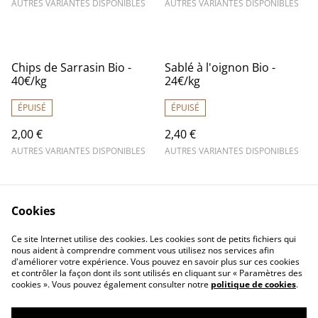
AUTRES VARIANTES DISPONIBLES
AUTRES VARIANTES DISPONIBLES
Chips de Sarrasin Bio -
Sablé à l'oignon Bio -
40€/kg
24€/kg
ÉPUISÉ
ÉPUISÉ
2,00 €
2,40 €
AUTRES VARIANTES DISPONIBLES
AUTRES VARIANTES DISPONIBLES
Cookies
Ce site Internet utilise des cookies. Les cookies sont de petits fichiers qui
nous aident à comprendre comment vous utilisez nos services afin
d'améliorer votre expérience. Vous pouvez en savoir plus sur ces cookies
Contactez-nous
Mentions légales
et contrôler la façon dont ils sont utilisés en cliquant sur « Paramètres des
Conditions générales
Politique de
cookies ». Vous pouvez également consulter notre
politique de cookies
.
de vente
confidentialité
Politique de cookies