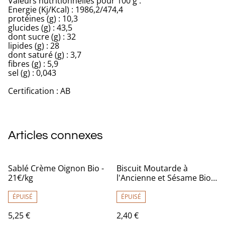
Valeurs nutritionnelles pour 100 g :
Energie (Kj/Kcal) : 1986,2/474,4
protéines (g) : 10,3
glucides (g) : 43,5
dont sucre (g) : 32
lipides (g) : 28
dont saturé (g) : 3,7
fibres (g) : 5,9
sel (g) : 0,043
Certification : AB
Articles connexes
Sablé Crème Oignon Bio -
Biscuit Moutarde à
21€/kg
l'Ancienne et Sésame Bio -
24€/kg
ÉPUISÉ
ÉPUISÉ
5,25 €
2,40 €