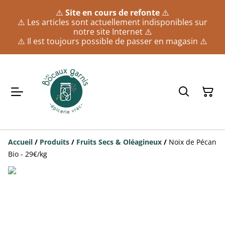
⚠️
Site en cours de refonte
⚠️
⚠️ Les articles sont actuellement indisponibles sur
notre site Internet ⚠️
⚠️ Il est toujours possible de passer en magasin ⚠️
Accueil
/
Produits
/
Fruits Secs & Oléagineux
/
Noix de Pécan
Bio - 29€/kg