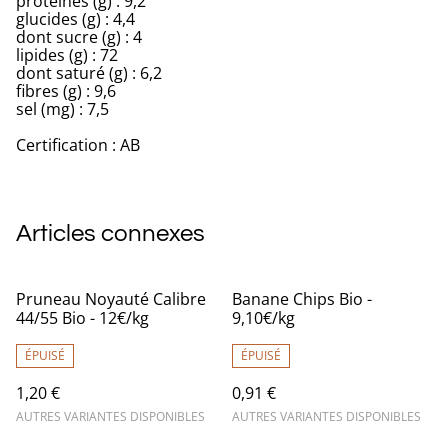
protéines (g) : 9,2
glucides (g) : 4,4
dont sucre (g) : 4
lipides (g) : 72
dont saturé (g) : 6,2
fibres (g) : 9,6
sel (mg) : 7,5
Certification : AB
Articles connexes
Pruneau Noyauté Calibre
Banane Chips Bio -
44/55 Bio - 12€/kg
9,10€/kg
ÉPUISÉ
ÉPUISÉ
1,20 €
0,91 €
AUTRES VARIANTES DISPONIBLES
AUTRES VARIANTES DISPONIBLES