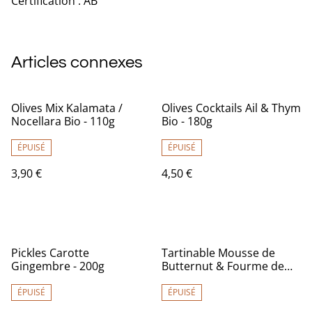
Certification : AB
Articles connexes
Olives Mix Kalamata /
Olives Cocktails Ail & Thym
Nocellara Bio - 110g
Bio - 180g
ÉPUISÉ
ÉPUISÉ
3,90 €
4,50 €
Pickles Carotte
Tartinable Mousse de
Gingembre - 200g
Butternut & Fourme de
Rochefort Bio - CLAC! -
100g
ÉPUISÉ
ÉPUISÉ