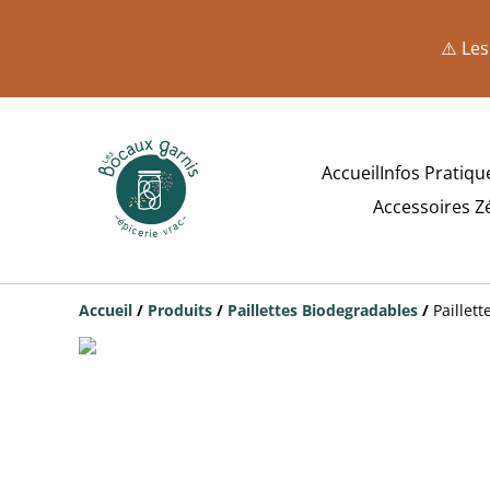
⚠️ Les
Accueil
Infos Pratiqu
Accessoires Z
Accueil
/
Produits
/
Paillettes Biodegradables
/
Paillett