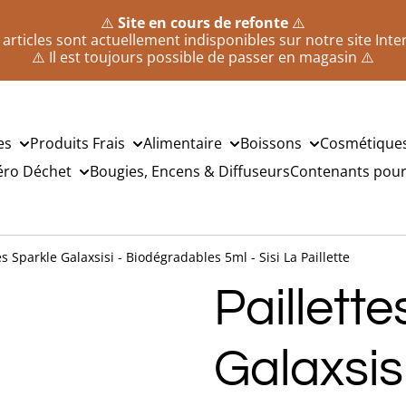
⚠️
Site en cours de refonte
⚠️
 articles sont actuellement indisponibles sur notre site Inte
⚠️ Il est toujours possible de passer en magasin ⚠️
es
Produits Frais
Alimentaire
Boissons
Cosmétique
éro Déchet
Bougies, Encens & Diffuseurs
Contenants pour 
es Sparkle Galaxsisi - Biodégradables 5ml - Sisi La Paillette
Paillett
Galaxsisi