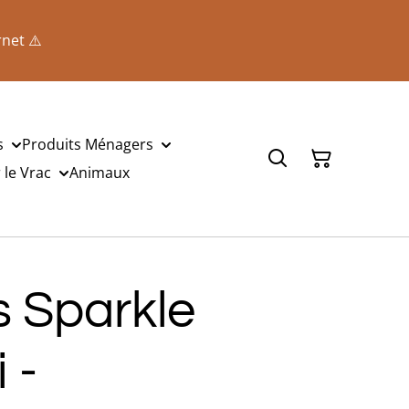
rnet ⚠️
s
Produits Ménagers
le Vrac
Animaux
es Sparkle
 -