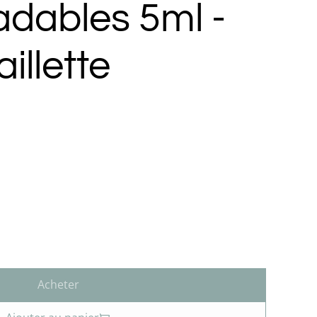
adables 5ml -
aillette
Acheter