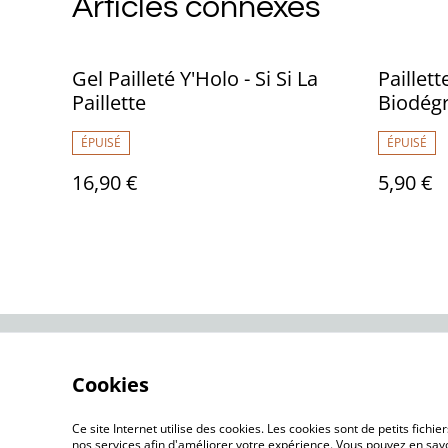
Articles connexes
Gel Pailleté Y'Holo - Si Si La
Paillett
Paillette
Biodégr
Paillett
ÉPUISÉ
ÉPUISÉ
16,90 €
5,90 €
Contactez-nous
Me
Cookies
Ce site Internet utilise des cookies. Les cookies sont de petits fic
nos services afin d'améliorer votre expérience. Vous pouvez en savoi