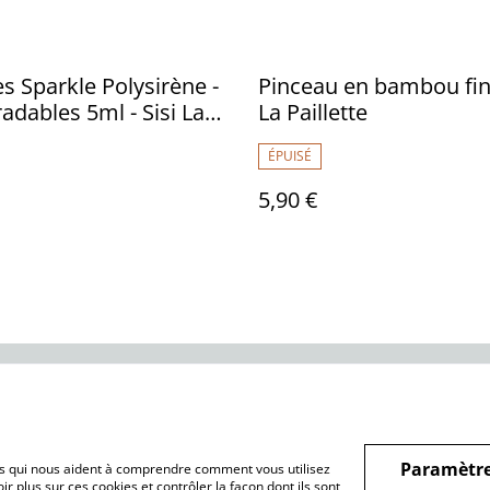
es Sparkle Polysirène -
Pinceau en bambou fin 
adables 5ml - Sisi La
La Paillette
e
ÉPUISÉ
5,90 €
ntions légales
Conditions générales
Politique de
de vente
confidentialité
Paramètre
hiers qui nous aident à comprendre comment vous utilisez
r plus sur ces cookies et contrôler la façon dont ils sont