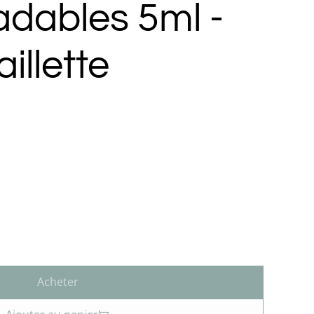
adables 5ml -
aillette
Acheter