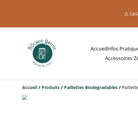
⚠️ Les
Accueil
Infos Pratiqu
Accessoires Z
Accueil
/
Produits
/
Paillettes Biodegradables
/
Paillett