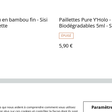
 en bambou fin - Sisi
Paillettes Pure Y'Holo -
ette
Biodégradables 5ml - Si
Paillette
ÉPUISÉ
5,90 €
ntions légales
Conditions générales
Politique de
de vente
confidentialité
Paramètre
hiers qui nous aident à comprendre comment vous utilisez
r plus sur ces cookies et contrôler la façon dont ils sont