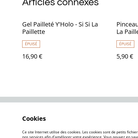
Articles connexes
Gel Pailleté Y'Holo - Si Si La
Pinceau
Paillette
La Paill
ÉPUISÉ
ÉPUISÉ
16,90 €
5,90 €
Contactez-nous
Me
Cookies
Ce site Internet utilise des cookies. Les cookies sont de petits fic
nos services afin d'améliorer votre expérience. Vous pouvez en savoi