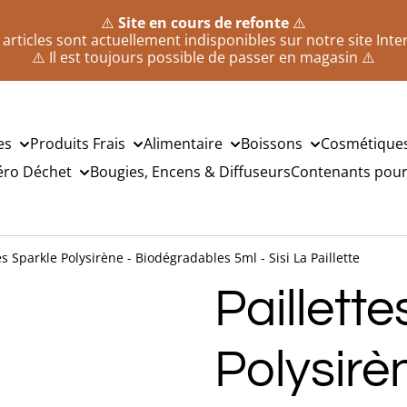
⚠️
Site en cours de refonte
⚠️
 articles sont actuellement indisponibles sur notre site Inte
⚠️ Il est toujours possible de passer en magasin ⚠️
es
Produits Frais
Alimentaire
Boissons
Cosmétique
éro Déchet
Bougies, Encens & Diffuseurs
Contenants pour 
es Sparkle Polysirène - Biodégradables 5ml - Sisi La Paillette
Paillett
Polysirè