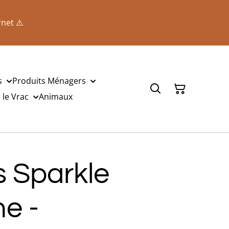
rnet ⚠️
s
Produits Ménagers
le Vrac
Animaux
es Sparkle
ne -