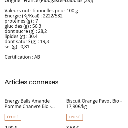
Origine : France (Plougastel-Daoulas (29))
Valeurs nutritionnelles pour 100 g :
Energie (Kj/Kcal) : 2222/532
protéines (g) : 7
glucides (g) : 56,3
dont sucre (g) : 28,2
lipides (g) : 30,4
dont saturé (g) : 19,3
sel (g) : 0,81
Certification : AB
Articles connexes
Energy Balls Amande
Biscuit Orange Pavot Bio -
Pomme Chanvre Bio -
17,90€/kg
29€/kg
ÉPUISÉ
ÉPUISÉ
2,90 €
3,58 €