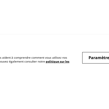
Paramètre
 nous aident à comprendre comment vous utilisez nos
 pouvez également consulter notre
politique sur les
ions légales
Conditions générales
Politique de
de vente
confidentialité