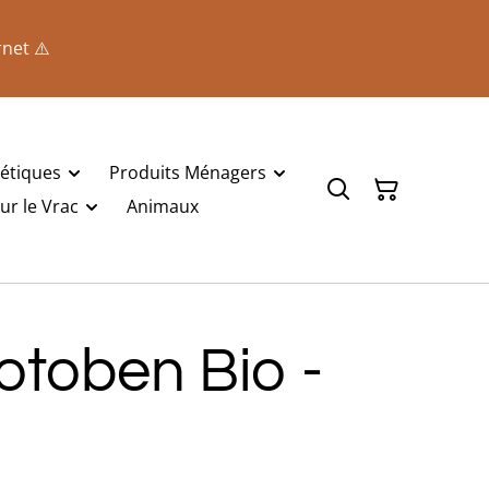
rnet ⚠️
étiques
Produits Ménagers
r le Vrac
Animaux
otoben Bio -