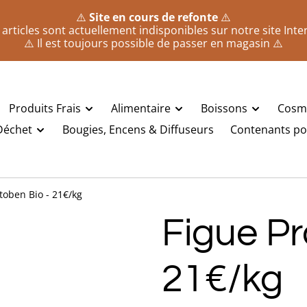
⚠️
Site en cours de refonte
⚠️
 articles sont actuellement indisponibles sur notre site Inte
⚠️ Il est toujours possible de passer en magasin ⚠️
Produits Frais
Alimentaire
Boissons
Cosm
Déchet
Bougies, Encens & Diffuseurs
Contenants pou
toben Bio - 21€/kg
Figue Pr
21€/kg