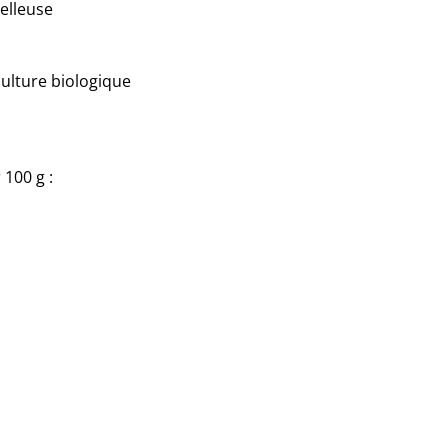
elleuse
culture biologique
 100 g :