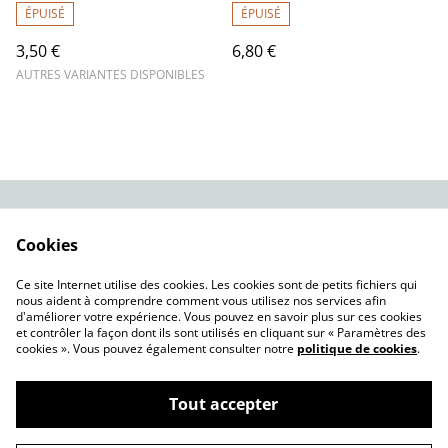
ÉPUISÉ
ÉPUISÉ
3,50 €
6,80 €
AUTRES VARIANTES DISPONIBLES
Contactez-nous
Mentions légales
Cookies
Conditions générales
Politique de
de vente
confidentialité
Ce site Internet utilise des cookies. Les cookies sont de petits fichiers qui
Politique de cookies
nous aident à comprendre comment vous utilisez nos services afin
d'améliorer votre expérience. Vous pouvez en savoir plus sur ces cookies
et contrôler la façon dont ils sont utilisés en cliquant sur « Paramètres des
cookies ». Vous pouvez également consulter notre
politique de cookies
.
Tout accepter
©
2026
Les Bocaux Garnis